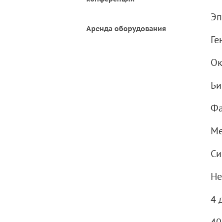
Эп
Аренда оборудования
Ге
Ок
Би
Фа
Ме
Си
Не
4 