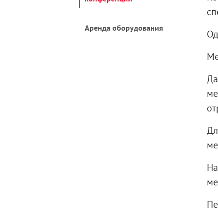
сп
Аренда оборудования
Од
Ме
Д
ме
от
Дл
ме
Н
ме
Пе